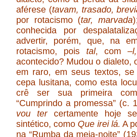
aférese (
tavam, trasado, brevi
por rotacismo (
tar, marvada
conhecida por despalataliza
advertir, porém, que, na e
rotacismo, pois
tal
, com
–l,
acontecido? Mudou o dialeto, 
em raro, em seus textos, se 
cepa lusitana, como esta loc
crê ser sua primeira com
“Cumprindo a promessa” (c. 
vou ter
certamente hoje ser
sintético, como
Que irei lá.
A po
na “Rumba da meia-noite” (19