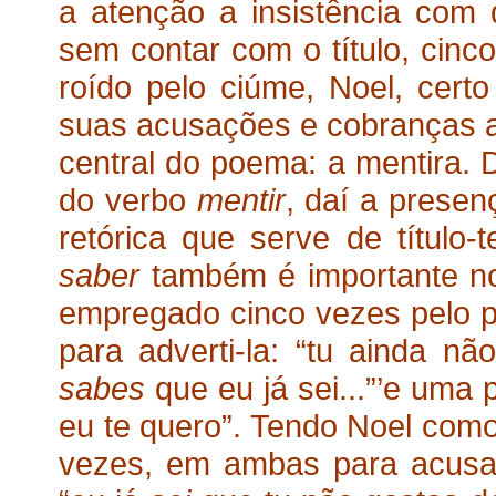
a atenção a insistência co
sem contar com o título, cinc
roído pelo ciúme, Noel, cert
suas acusações e cobranças a 
central do poema: a mentira. D
do verbo
mentir
, daí a presen
retórica que serve de títul
saber
também é importante no
empregado cinco vezes pelo p
para adverti-la: “tu ainda 
sabes
que eu já sei...”’e uma 
eu te quero”. Tendo Noel como 
vezes, em ambas para acusa