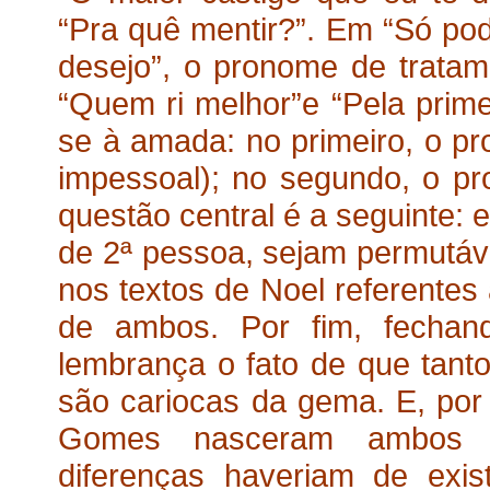
“Pra quê mentir?”. Em “Só pod
desejo”, o pronome de trat
“Quem ri melhor”e “Pela primei
se à amada: no primeiro, o pr
impessoal); no segundo, o p
questão central é a seguinte: 
de 2ª pessoa, sejam permutáve
nos textos de Noel referentes
de ambos. Por fim, fechand
lembrança o fato de que tan
são cariocas da gema. E, por
Gomes nasceram ambos n
diferenças haveriam de exi