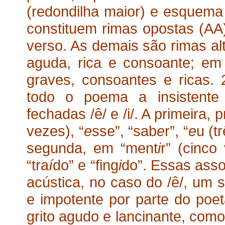
(redondilha maior) e esquem
constituem rimas opostas (AA
verso. As demais são rimas 
aguda, rica e consoante; e
graves, consoantes e ricas.
todo o poema a insistente 
fechadas /ê/ e /i/. A primeira
vezes), “
e
sse”, “sab
e
r”, “
e
u (t
segunda, em “ment
i
r” (cinco
“tra
í
do” e “fing
i
do”. Essas ass
acústica, no caso do /ê/, um 
e impotente por parte do poet
grito agudo e lancinante, co