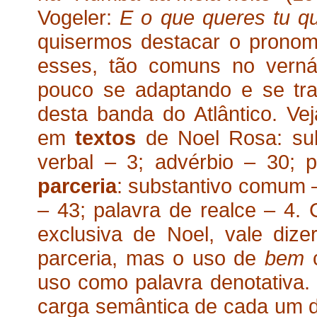
Vogeler:
E o que queres tu q
quisermos destacar o pronom
esses, tão comuns no verná
pouco se adaptando e se tra
desta banda do Atlântico. Ve
em
textos
de Noel Rosa: su
verbal – 3; advérbio – 30; 
parceria
: substantivo comum –
– 43; palavra de realce – 4.
exclusiva de Noel, vale dize
parceria, mas o uso de
bem
c
uso como palavra denotativa.
carga semântica de cada um d