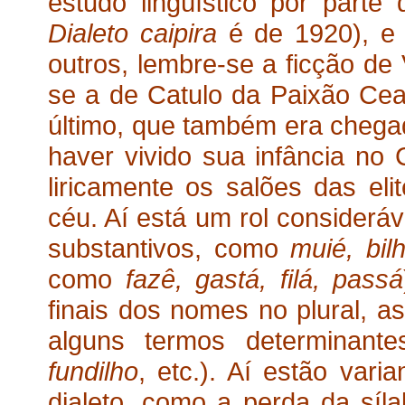
estudo lingüístico por part
Dialeto caipira
é de 1920), e 
outros, lembre-se a ficção de 
se a de Catulo da Paixão Cea
último, que também era chega
haver vivido sua infância no 
liricamente os salões das elit
céu. Aí está um rol considerá
substantivos, como
muié, bil
como
fazê, gastá, filá, passá
finais dos nomes no plural, 
alguns termos determinante
fundilho
, etc.). Aí estão vari
dialeto, como a perda da síla