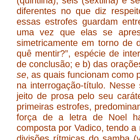
(quintilha), seis (sextilha) e
diferentes no que diz respe
essas estrofes guardam entre
uma vez que elas se apres
simetricamente em torno de do
quê mentir?”, espécie de int
de conclusão; e b) das orações
se
, as quais funcionam como 
na interrogação-título. Nesse
jeito de prosa pelo seu carát
primeiras estrofes, predominam
força de a letra de Noel h
composta por Vadico, tendo a
divisões rítmicas do samba (v