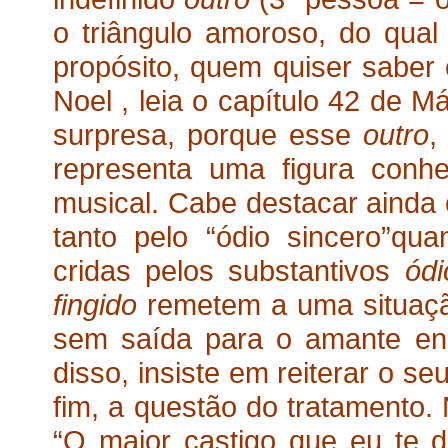
o triângulo amoroso, do qual 
propósito, quem quiser sabe
Noel , leia o capítulo 42 de M
surpresa, porque esse
outro
,
representa uma figura conhe
musical. Cabe destacar ainda o
tanto pelo “ódio sincero”qua
cridas pelos substantivos
ód
fingido
remetem a uma situaçã
sem saída para o amante en
disso, insiste em reiterar o s
fim, a questão do tratamento. 
“O maior castigo que eu te d