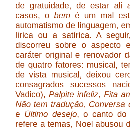
de gratuidade, de estar ali
casos, o
bem
é um mal estil
automatismo de linguagem, em
lírica ou a satírica. A segu
discorreu sobre o aspecto e
caráter original e renovador 
de quatro fatores: musical, te
de vista musical, deixou ce
consagrados sucessos nac
Vadico),
Palpite infeliz
,
Fita a
Não tem tradução
,
Conversa 
e
Último desejo
, o canto do
refere a temas, Noel abusou d