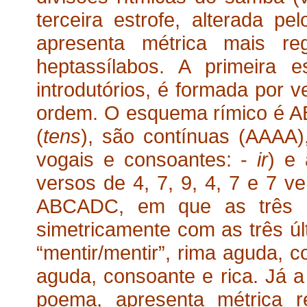
terceira estrofe, alterada p
apresenta métrica mais re
heptassílabos. A primeira e
introdutórios, é formada por v
ordem. O esquema rímico é AB
(
tens
), são contínuas (AAAA)
vogais e consoantes: -
ir
) e
versos de 4, 7, 9, 4, 7 e 7 
ABCADC, em que as três p
simetricamente com as três úl
“mentir/mentir”, rima aguda, c
aguda, consoante e rica. Já a 
poema, apresenta métrica r