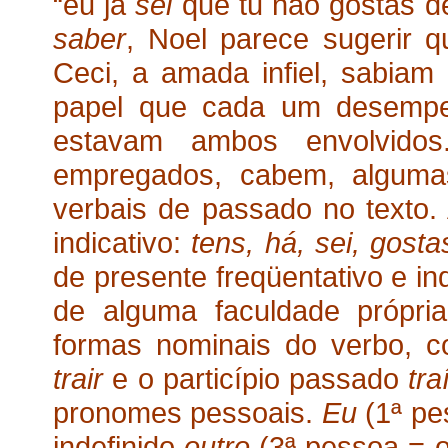
“eu já
sei
que tu não gostas d
saber
, Noel parece sugerir q
Ceci, a amada infiel, sabiam
papel que cada um desemp
estavam ambos envolvido
empregados, cabem, alguma
verbais de passado no texto.
indicativo:
tens, há, sei, gosta
de presente freqüentativo e in
de alguma faculdade própri
formas nominais do verbo, c
trair
e o particípio passado
tra
pronomes pessoais.
Eu
(1ª pe
indefinido
outro
(3ª pessoa = o