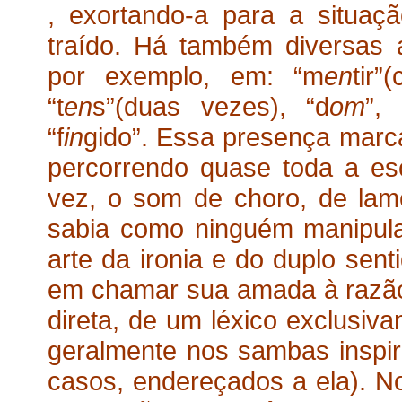
, exortando-a para a situaç
traído. Há também diversas 
por exemplo, em: “m
en
tir”
“t
en
s”(duas vezes), “d
om
”, 
“f
in
gido”. Essa presença marcant
percorrendo quase toda a esc
vez, o som de choro, de lam
sabia como ninguém manipula
arte da ironia e do duplo sen
em chamar sua amada à razão,
direta, de um léxico exclusiv
geralmente nos sambas inspi
casos, endereçados a ela). No