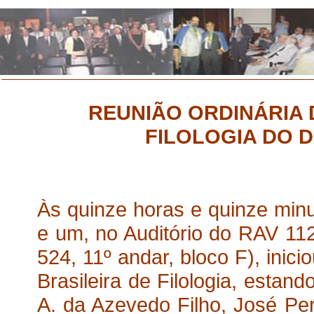
REUNIÃO ORDINÁRIA 
FILOLOGIA DO D
Às quinze horas e quinze minutos do dia 30 de junho do ano dois mil e um, no Auditório do RAV 112 da UERJ (Rua São Francisco Xavier, 524, 11º andar, bloco F), iniciou-se a Reunião Ordinária da Academia Brasileira de Filologia, estando presentes os acadêmicos Leodegário A. da Azevedo Filho, José Pereira da Silva, Antônio Nunes Malveira, Walmírio Macedo, Ricardo Cavaliere, Marina Machado Rodrigues, Cilene Cunha e Amós Coêlho da Silva, além de sete visitantes que assinaram o livro de presença, entre os quais a viúva e a filha de Modesto de Abreu, Galdina Britto de Abreu e Dallia Britto de Abreu. Os acadêmicos Jayr Calhau, Maria Emília, Hilma Ranauro, Evanildo Bechara e Fernando Ozório justificaram suas faltas. Após a leitura e aprovação da ata da reunião anterior, feita pelo Segundo Secretário, foram informadas pelo Primeiro Secretário as correspondências recebidas, que estarão disponíveis aos interessados na Secretaria da Academia (Sala 11019-A). Ainda na sessão administrativa, foi determinado pelo Senhor Presidente que a Tesouraria or