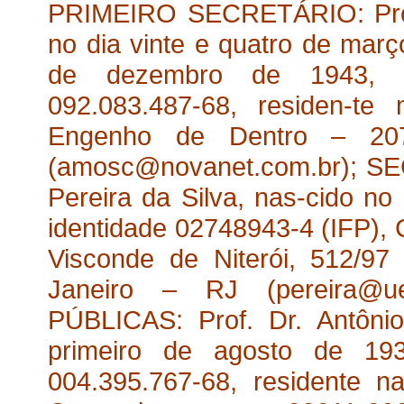
PRIMEIRO SECRETÁRIO: Prof.
no dia vinte e quatro de març
de dezembro de 1943, i
092.083.487-68, residen-t
Engenho de Dentro – 20
(amosc@novanet.com.br); S
Pereira da Silva, nas-cido no
identidade 02748943-4 (IFP),
Visconde de Niterói, 512/9
Janeiro – RJ (pereira@
PÚBLICAS: Prof. Dr. Antônio
primeiro de agosto de 193
004.395.767-68, residente 