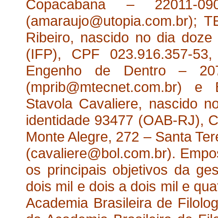
Copacabana – 22011-
(amaraujo@utopia.com.br); 
Ribeiro, nascido no dia doze
(IFP), CPF 023.916.357-53,
Engenho de Dentro – 20
(mprib@mtecnet.com.br) e 
Stavola Cavaliere, nascido n
identidade 93477 (OAB-RJ), C
Monte Alegre, 272 – Santa Ter
(cavaliere@bol.com.br). Empos
os principais objetivos da ge
dois mil e dois a dois mil e qu
Academia Brasileira de Filolog