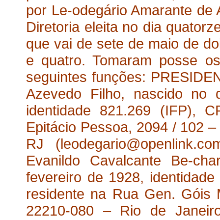
por Le-odegário Amarante de 
Diretoria eleita no dia quatorz
que vai de sete de maio de doi
e quatro. Tomaram posse os
seguintes funções: PRESIDEN
Azevedo Filho, nascido no d
identidade 821.269 (IFP), C
Epitácio Pessoa, 2094 / 102 –
RJ (leodegario@openlink.co
Evanildo Cavalcante Be-cha
fevereiro de 1928, identidad
residente na Rua Gen. Góis M
22210-080 – Rio de Janeiro