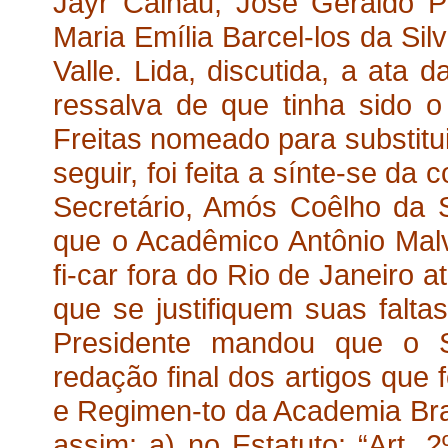
Jayr Calhau, José Geraldo P
Maria Emília Barcel-los da Si
Valle. Lida, discutida, a ata 
ressalva de que tinha sido 
Freitas nomeado para substitui
seguir, foi feita a sínte-se da
Secretário, Amós Coêlho da Si
que o Acadêmico Antônio Malv
fi-car fora do Rio de Janeiro a
que se justifiquem suas falta
Presidente mandou que o S
redação final dos artigos que 
e Regimen-to da Academia Brasi
assim: a) no Estatuto: “Art. 2