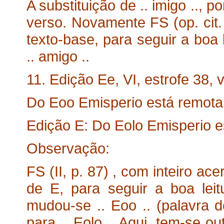
A substituição de .. imigo .., po
verso. Novamente FS (op. cit.
texto-base, para seguir a boa 
.. amigo ..
11. Edição Ee, VI, estrofe 38, v
Do Eoo Emisperio está remota
Edição E: Do Eolo Emisperio e
Observação:
FS (II, p. 87) , com inteiro a
de E, para seguir a boa lei
mudou-se .. Eoo .. (palavra de
para .. Eolo .. Aqui, tem-se outr