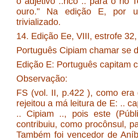
o adjetivo ..rico .. para o rio
ouro." Na edição E, por ul
trivializado.
14. Edição Ee, VIII, estrofe 32,
Português Cipiam chamar se 
Edição E: Português capitam 
Observação:
FS (vol. II, p.422 ), como er
rejeitou a má leitura de E: .. c
.. Cipiam .., pois este (Públ
contribuiu, como procônsul, p
Também foi vencedor de Aníbal