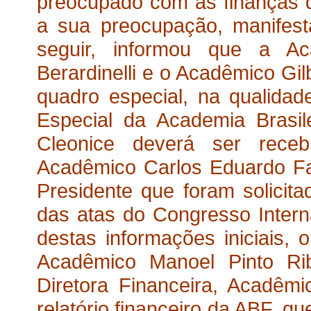
preocupado com as finanças 
a sua preocupação, manifest
seguir, informou que a A
Berardinelli e o Acadêmico Gi
quadro especial, na qualid
Especial da Academia Brasil
Cleonice deverá ser rece
Acadêmico Carlos Eduardo Fa
Presidente que foram solicit
das atas do Congresso Intern
destas informações iniciais,
Acadêmico Manoel Pinto Ri
Diretora Financeira, Acadêmi
relatório financeiro da ABF, q