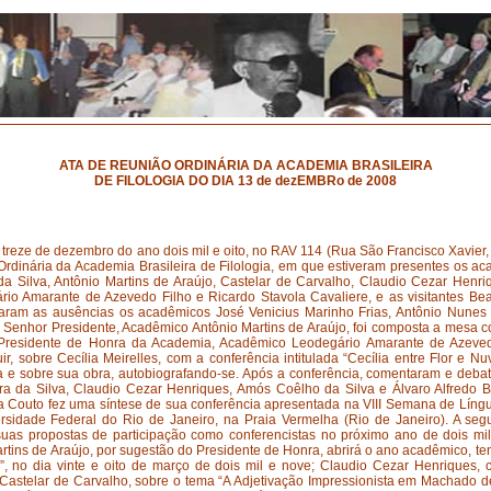
ATA
DE REUNIÃO ORDINÁRIA DA ACADEMIA BRASILEIRA
DE FILOLOGIA DO DIA 13 de dezEMBRo de 2008
 treze de dezembro do ano dois mil e oito, no RAV 114 (Rua São Francisco Xavier, 
 Ordinária da Academia Brasileira de Filologia, em que estiveram presentes os aca
a Silva, Antônio Martins de Araújo, Castelar de Carvalho, Claudio Cezar Henr
rio Amarante de Azevedo Filho e Ricardo Stavola Cavaliere, e as visitantes Bea
ficaram as ausências os acadêmicos José Venicius Marinho Frias, Antônio Nunes
o Senhor Presidente, Acadêmico Antônio Martins de Araújo, foi composta a mesa 
residente de Honra da Academia, Acadêmico Leodegário Amarante de Azevedo
ir, sobre Cecília Meirelles, com a conferência intitulada “Cecília entre Flor e Nuv
ma e sobre sua obra, autobiografando-se. Após a conferência, comentaram e de
ra da Silva, Claudio Cezar Henriques, Amós Coêlho da Silva e Álvaro Alfredo 
na Couto fez uma síntese de sua conferência apresentada na VIII Semana de Líng
rsidade Federal do Rio de Janeiro, na Praia Vermelha (Rio de Janeiro). A segu
as propostas de participação como conferencistas no próximo ano de dois mi
artins de Araújo, por sugestão do Presidente de Honra, abrirá o ano acadêmico, te
l”, no dia vinte e oito de março de dois mil e nove; Claudio Cezar Henriques
il; Castelar de Carvalho, sobre o tema “A Adjetivação Impressionista em Machado de 