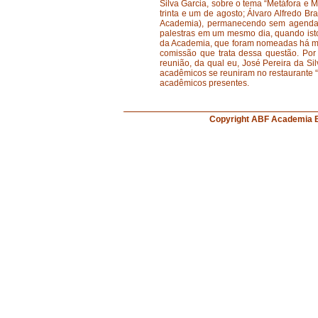
Silva Garcia, sobre o tema “Metáfora e M
trinta e um de agosto; Álvaro Alfredo B
Academia), permanecendo sem agendam
palestras em um mesmo dia, quando isto
da Academia, que foram nomeadas há mui
comissão que trata dessa questão. Por
reunião, da qual eu, José Pereira da Si
acadêmicos se reuniram no restaurante “
acadêmicos presentes.
Copyright ABF Academi