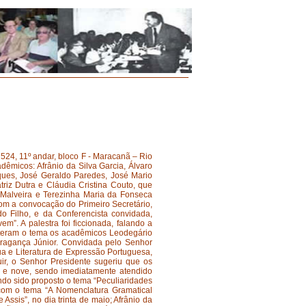
524, 11º andar, bloco F - Maracanã – Rio
dêmicos: Afrânio da Silva Garcia, Álvaro
iques, José Geraldo Paredes, José Mario
triz Dutra e Cláudia Cristina Couto, que
 Malveira e Terezinha Maria da Fonseca
com a convocação do Primeiro Secretário,
 Filho, e da Conferencista convidada,
em”. A palestra foi ficcionada, falando a
bateram o tema os acadêmicos Leodegário
Bragança Júnior. Convidada pelo Senhor
ua e Literatura de Expressão Portuguesa,
ir, o Senhor Presidente sugeriu que os
l e nove, sendo imediatamente atendido
ndo sido proposto o tema “Peculiaridades
, com o tema “A Nomenclatura Gramatical
Assis”, no dia trinta de maio; Afrânio da