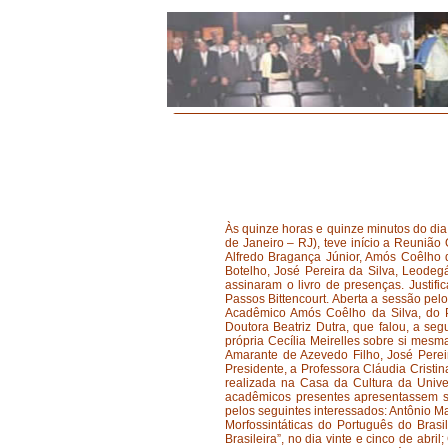
Às quinze horas e quinze minutos do dia
de Janeiro – RJ), teve início a Reunião
Alfredo Bragança Júnior, Amós Coêlho d
Botelho, José Pereira da Silva, Leodegá
assinaram o livro de presenças. Justi
Passos Bittencourt. Aberta a sessão pel
Acadêmico Amós Coêlho da Silva, do P
Doutora Beatriz Dutra, que falou, a segu
própria Cecília Meirelles sobre si mes
Amarante de Azevedo Filho, José Perei
Presidente, a Professora Cláudia Cristi
realizada na Casa da Cultura da Unive
acadêmicos presentes apresentassem su
pelos seguintes interessados: Antônio M
Morfossintáticas do Português do Brasi
Brasileira”, no dia vinte e cinco de abr