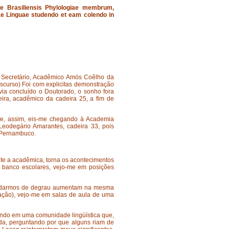
 Brasiliensis Phylologiae membrum,
nae Linguae studendo et eam colendo in
o Secretário, Acadêmico Amós Coêlho da
iscurso) Foi com explicitas demonstração
ia concluído o Doutorado, o sonho fora
eira, acadêmico da cadeira 25, a fim de
 e, assim, eis-me chegando à Academia
Leodegário Amarantes, cadeira 33, pois
e Pernambuco.
ente a acadêmica, torna os acontecimentos
de banco escolares, vejo-me em posições
e mudarmos de degrau aumentam na mesma
ação), vejo-me em salas de aula de uma
ivendo em uma comunidade lingüística que,
ída, perguntando por que alguns riam de