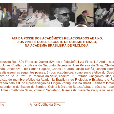
ATA DA POSSE DOS ACADÊMICOS RELACIONADOS ABAIXO,
AOS VINTE E DOIS DE AGOSTO DE DOIS MIL E CINCO,
NA ACADEMIA BRASILEIRA DE FILOLOGIA.
pus da Rua São Francisco Xavier, 524, no prédio João Lyra Filho, 11º. Andar, sal
io Amós Coêlho da Silva e do Segundo Secretário José Pereira da Silva, Cleid
ão Bortolanza, Luiz Carlos Cagliari, Carlos Eduardo Falcão Uchôa, Joseph Ildefo
realizassem as seguintes posses: 1) dos acadêmicos, como sócio efetivo do Quad
co de Sá, e Prof. Dr. Rosalvo do Valle, cadeira 06, Patrono Gonçalves Dias, 
dição de membro efetivo da Academia Brasileira de Filologia, o Estatuto e o Re
azendo pelo estudo e preservação da Língua Portuguesa no Brasil . Também toma
respondente do Estado de Sergipe, Celina Márcia de Souza Abbade, sócia correspo
Amós Coêlho da Silva, Primeiro Secretário, lavrei esta presente ata que vai assin
______ __________________
 Filho Amós Coêlho da Silva