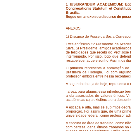
1
IUSIURANDUM ACADEMICUM: Ego, iu
Congregationis Statutum et Constituti
Brasilia.
Segue em anexo seu discurso de poss
ANEXOS:
1) Discurso de Posse da Sócia Correspo
Excelentíssimo Sr Presidente da Acade
Silva, Sr Presidente, amigos acadêmicos
de felicidades que recebi do Prof Jos
interrompido. Por isso, logo que defen
restabelecer aquele sonho. Assim, os di
O primeiro representa a aprovação de
Brasileira de Filologia. Foi com orgu
professor, embora entre nessa reconhec
A segunda data, a de hoje, representa a
Talvez, para alguns, essa introdução bei
a ela associados de valores únicos. Vi
acadêmicas cuja existência era desconh
A escada é alta, mas se subirmos degr
proporção. Foi assim que, de uma prim
universidade federal, como professor ad
A escolha de área de trabalho, como não 
com certeza, daria ótimos trabalhos no