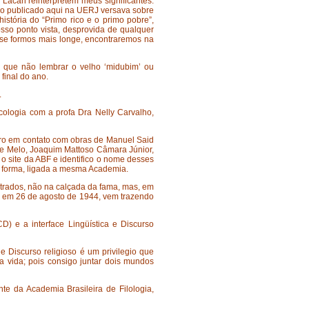
 Lacan reinterpretem meus significantes.
lho publicado aqui na UERJ versava sobre
história do “Primo rico e o primo pobre”,
sso ponto vista, desprovida de qualquer
E se formos mais longe, encontraremos na
 que não lembrar o velho ‘midubim’ ou
 final do ano.
.
icologia com a profa Dra Nelly Carvalho,
o em contato com obras de Manuel Said
 de Melo, Joaquim Mattoso Câmara Júnior,
o site da ABF e identifico o nome desses
a forma, ligada a mesma Academia.
strados, não na calçada da fama, mas, em
o, em 26 de agosto de 1944, vem trazendo
) e a interface Lingüística e Discurso
e Discurso religioso é um privilegio que
 vida; pois consigo juntar dois mundos
e da Academia Brasileira de Filologia,