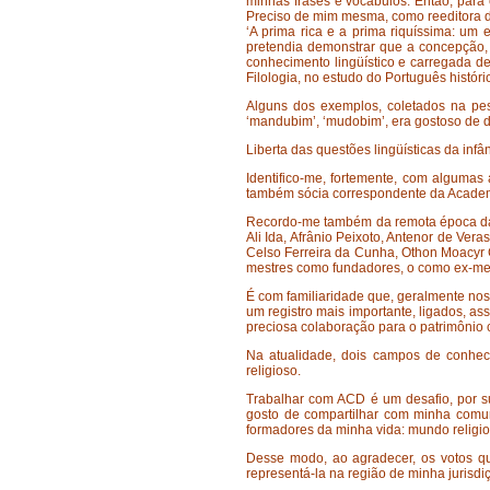
minhas frases e vocábulos. Então, para 
Preciso de mim mesma, como reeditora de
‘A prima rica e a prima riquíssima: um e
pretendia demonstrar que a concepção, 
conhecimento lingüístico e carregada de
Filologia, no estudo do Português histó
Alguns dos exemplos, coletados na pe
‘mandubim’, ‘mudobim’, era gostoso de d
Liberta das questões lingüísticas da inf
Identifico-me, fortemente, com algumas 
também sócia correspondente da Academi
Recordo-me também da remota época da
Ali Ida, Afrânio Peixoto, Antenor de Ve
Celso Ferreira da Cunha, Othon Moacyr G
mestres como fundadores, o como ex-mem
É com familiaridade que, geralmente nos
um registro mais importante, ligados, a
preciosa colaboração para o patrimônio 
Na atualidade, dois campos de conheci
religioso.
Trabalhar com ACD é um desafio, por sua
gosto de compartilhar com minha comun
formadores da minha vida: mundo relig
Desse modo, ao agradecer, os votos qu
representá-la na região de minha jur