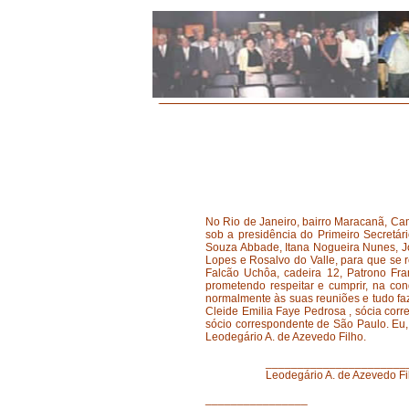
No Rio de Janeiro, bairro Maracanã, Cam
sob a presidência do Primeiro Secretár
Souza Abbade, Itana Nogueira Nunes, Jo
Lopes e Rosalvo do Valle, para que se 
Falcão Uchôa, cadeira 12, Patrono Fran
prometendo respeitar e cumprir, na con
normalmente às suas reuniões e tudo f
Cleide Emilia Faye Pedrosa , sócia cor
sócio correspondente de São Paulo. Eu, 
Leodegário A. de Azevedo Filho.
____________________
Leodegário A. de Azevedo
________________