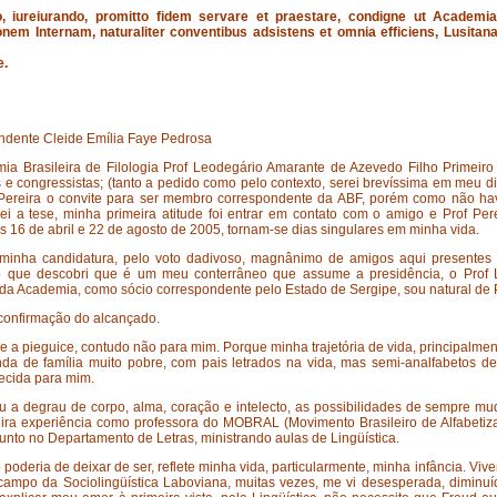
reiurando, promitto fidem servare et praestare, condigne ut Academiae
onem Internam, naturaliter conventibus adsistens et omnia efficiens, Lusita
e.
ndente Cleide Emília Faye Pedrosa
mia Brasileira de Filologia Prof Leodegário Amarante de Azevedo Filho Primeir
 e congressistas; (tanto a pedido como pelo contexto, serei brevíssima em meu d
é Pereira o convite para ser membro correspondente da ABF, porém como não hav
dei a tese, minha primeira atitude foi entrar em contato com o amigo e Prof Per
as 16 de abril e 22 de agosto de 2005, tornam-se dias singulares em minha vida.
 minha candidatura, pelo voto dadivoso, magnânimo de amigos aqui presentes
lho que descobri que é um meu conterrâneo que assume a presidência, o Prof 
ida Academia, como sócio correspondente pelo Estado de Sergipe, sou natural d
 confirmação do alcançado.
re a pieguice, contudo não para mim. Porque minha trajetória de vida, principalm
nda de família muito pobre, com pais letrados na vida, mas semi-analfabetos 
ecida para mim.
au a degrau de corpo, alma, coração e intelecto, as possibilidades de sempr
eira experiência como professora do MOBRAL (Movimento Brasileiro de Alfabetiz
junto no Departamento de Letras, ministrando aulas de Lingüística.
poderia de deixar de ser, reflete minha vida, particularmente, minha infância. V
 campo da Sociolingüística Laboviana, muitas vezes, me vi desesperada, diminu