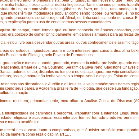
explicar meu amor, à primeira vista, pela Lingüística, não necessito que Freud ou
 minha história, nesse caso, a história lingüística. Tanto que meu primeiro traba
studo da língua numa visão sociolingüística. Ao fazer, no título, uma analogia à 
que muitos têm da modalidade popular como sendo ‘pobre’ ou ‘errada’, é, no no
 grande preconceito social e regional. Afinal, eu tinha conhecimento de causa. 
rico, a explicação para o uso de certos termos nessas comunidades.
squisa de campo, eram termos que eu bem conhecia de épocas passadas, por
izer, era gostoso de comer, principalmente, em parques armados para as festas de
ância, estou livre para desvendar outras áreas, outros conhecimentos e assim o faço
áreas de estudos lingüísticos, assim é com interesse que curso a disciplina Lex
a Brasileira de Filologia, pelo Estado de Pernambuco.
 graduação e mesmo quando graduada, exercendo minha profissão, quando entr
ras Nascentes, Ismael de Lima Coutinho, Serafim da Silva Neto, Gladstone Chaves
arcia, autores, então, distantes no tempo e no espaço, agora me vejo consultado 
bros; assim, embora não tenha vencido o tempo, venci o espaço. Estou de, cert
 referimos aos dicionários, o Aurélio e o Houaiss, e vejo também seus nomes regi
ssim como seus pares, a Academia Brasileira de Filologia, que desde sua fundaçã
cultural da nação.
mento recebem, primordialmente, meu olhar: a Análise Crítica do Discurso (ACD
 multiplicidade de caminhos a percorrer. Trabalhar com a interface Lingüística 
idade religiosa e acadêmica. Essa interface tem se tornado produtivo em minha
ioso e mundo acadêmico.
e recebi nessa casa, tomo o compromisso, que é mister ao sócio correspondent
isdição da maneira como reza o cap IV, art 11º.