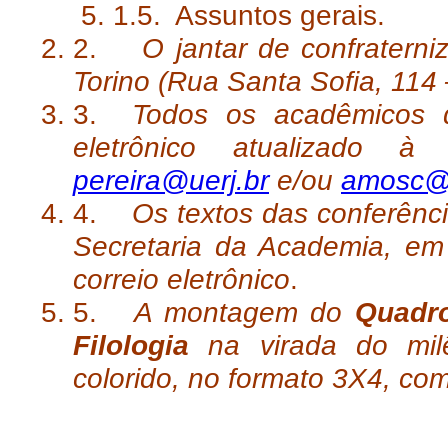
1.5. Assuntos gerais.
2.
O jantar de confratern
Torino (Rua Santa Sofia, 114
3.
Todos os acadêmicos d
eletrônico atualizado à
pereira@uerj.br
e/ou
amosc@
4.
Os textos das conferênci
Secretaria da Academia, em
correio eletrônico
.
5.
A montagem do
Quadro
Filologia
na virada do mil
colorido, no formato 3X4, co