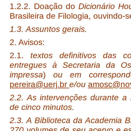
1.2.2. Doação do
Dicionário Ho
Brasileira de Filologia, ouvindo-
1.3. Assuntos gerais.
2. Avisos:
2.1.
textos definitivos das c
entregues à Secretaria da 
impressa
)
ou em correspondên
pereira@uerj.br
e/ou
amosc@nov
2.2. As intervenções durante a
de cinco minutos.
2.3. A Biblioteca da Academia B
270 volumes de seu acervo e es