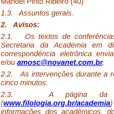
Manoel Pinto Ribeiro (40)
1.3. Assuntos gerais.
2. Avisos:
2.1. Os textos de conferências
Secretaria da Academia em d
correspondência eletrônica env
e/ou
amosc@novanet.com.br
.
2.2. As intervenções durante a 
cinco minutos.
2.3. A página da Acad
(
www.filologia.org.br/academia
)
informações dos acadêmicos, d