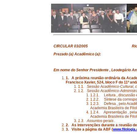
CIRCULAR
03/2005
Ri
Prezado
(a)
Acadêmico
(a)
:
Em
nome
do
Senhor
Presidente
, Leodegário A
1. A
próxima
reunião
ordinária
da
Acad
Francisco Xavier, 524,
bloco
F do 11º
and
1.1.
Sessão
Acadêmico-Cultural,
1.2.
Sessão
Acadêmico-Administra
1.2.1. Leitura , discussão 
1.2.2. Síntese da correspon
1.2.3. Defesa , pelo Acadê
Academia Brasileira de Filo
1.2.4. Apresentação , pela
Academia Brasileira de Filo
1.3.
Assuntos
gerais
.
2. As
intervenções
durante
a
reunião
d
3. Visite a
página
da ABF (
www.filologia