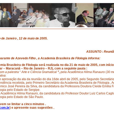
o
de
Janeiro
, 12 de
maio
de 2005.
ASSUNTO
:
Reuni
marante de Azevedo
Filho
, a
Academia
Brasileira
de
Filologia
informa:
emia
Brasileira
de
Filologia
será realizada no
dia
21 de
maio
de 2005,
com
início
ar
–
Maracanã
–
Rio
de
Janeiro
– RJ),
com
a
seguinte
pauta
:
com
a
palestra
“
Arte
e
Ciência
Gramatical
”,
pela
Acadêmica
Hilma Ranauro
(
30 m
tiva
:
e aprovação da ata da reunião do dia 16de abril de 2005, pelo Segundo Secretário
dência recebida, pelo Primeiro Secretário da Academia Brasileira de Filologia , 
mico José Pereira da Silva, da candidatura da Professora Doutora Cleide Emília
logia pelo Estado de Sergipe.
 Acadêmica Hilma Ranauro, da candidatura do Professor Doutor Luiz Carlos Cagl
logia pelo Estado de São Paulo.
evem se
limitar
a
cinco
minutos
.
.com.br
) e apresente
suas
sugestões
.