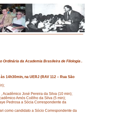
ão
Ordinária
da
Academia
Brasileira
de
Filologia
.
às 14h30min, na UERJ (RAV 112 –
Rua
São
in
);
 , Acadêmico José Pereira da Silva (10 min);
Acadêmico Amós Coêlho da Silva (5 min);
 Faye Pedrosa a Sócia Correspondente da
iari como candidato a Sócio Correspondente da