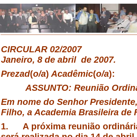
CIRCULAR
02/20
Janeiro, 8 de abril de 2007.
Prezad
(
o/a
)
Acadêmic
(
o/a
):
ASSUNTO
: Reunião Ordiná
Em
nome do Senhor Presidente
Filho, a Academia Brasileira de 
1. A próxima reunião ordinária
será realizada no dia 14 de abril