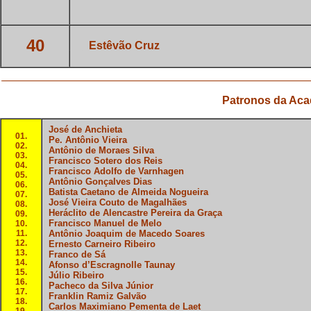
40
___
Estêvão Cruz
Patronos da Acad
José de Anchieta
01.
Pe. Antônio Vieira
02.
Antônio de Moraes Silva
03.
Francisco Sotero dos Reis
04.
Francisco Adolfo de Varnhagen
05.
Antônio Gonçalves Dias
06.
Batista Caetano de Almeida Nogueira
07.
José Vieira Couto de Magalhães
08.
Heráclito de Alencastre Pereira da Graça
09.
Francisco Manuel de Melo
10.
11.
Antônio Joaquim de Macedo Soares
12.
Ernesto Carneiro Ribeiro
13.
Franco de Sá
14.
Afonso d’Escragnolle Taunay
15.
Júlio Ribeiro
16.
Pacheco da Silva Júnior
17.
Franklin Ramiz Galvão
18.
Carlos Maximiano Pementa de Laet