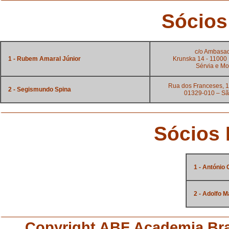
Sócios
c/o Ambasad
__
1 - Rubem Amaral Júnior
Krunska 14 - 11000 
Sérvia e M
Rua dos Franceses, 1
__
2 - Segismundo Spina
01329-010 – Sã
Sócios 
__
1 - António
__
2 - Adolfo M
Copyright ABF Academia Brasi