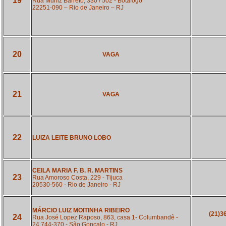
19
Rua Muniz Barreto, 330 / 502 - Botafogo
22251-090 – Rio de Janeiro – RJ
20
VAGA
21
VAGA
22
LUIZA LEITE BRUNO LOBO
CEILA MARIA F. B. R. MARTINS
23
Rua Amoroso Costa, 229 - Tijuca
20530-560 - Rio de Janeiro - RJ
MÁRCIO LUIZ MOITINHA RIBEIRO
(21)3
24
Rua José Lopez Raposo, 863, casa 1- Columbandê -
24.744-370 - São Gonçalo - RJ