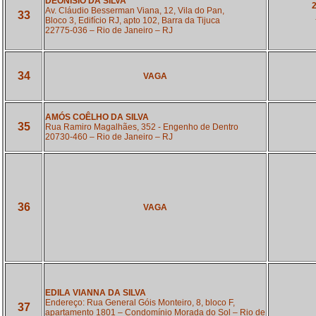
DEONÍSIO DA SILVA
2
Av. Cláudio Besserman Viana, 12, Vila do Pan,
33
Bloco 3, Edifício RJ, apto 102, Barra da Tijuca
22775-036 – Rio de Janeiro – RJ
34
VAGA
AMÓS COÊLHO DA SILVA
35
Rua Ramiro Magalhães, 352 - Engenho de Dentro
20730-460 – Rio de Janeiro – RJ
36
VAGA
EDILA VIANNA DA SILVA
Endereço: Rua General Góis Monteiro, 8, bloco F,
37
apartamento 1801 – Condomínio Morada do Sol – Rio de