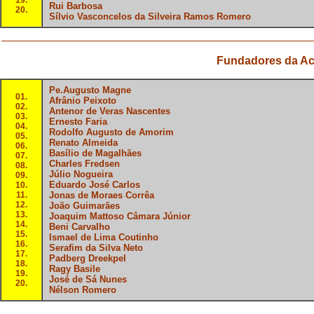
19.
Rui Barbosa
20.
Sílvio Vasconcelos da Silveira Ramos Romero
Fundadores da Aca
Pe.Augusto Magne
01.
Afrânio Peixoto
02.
Antenor de Veras Nascentes
03.
Ernesto Faria
04.
Rodolfo Augusto de Amorim
05.
Renato Almeida
06.
Basílio de Magalhães
07.
Charles Fredsen
08.
Júlio Nogueira
09.
Eduardo José Carlos
10.
11.
Jonas de Moraes Corrêa
12.
João Guimarães
13.
Joaquim Mattoso Câmara Júnior
14.
Beni Carvalho
15.
Ismael de Lima Coutinho
16.
Serafim da Silva Neto
17.
Padberg Dreekpel
18.
Ragy Basile
19.
José de Sá Nunes
20.
Nélson Romero