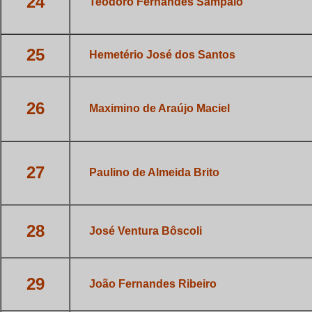
24
___
Teodoro Fernandes Sampaio
25
___
Hemetério José dos Santos
26
___
Maximino de Araújo Maciel
27
___
Paulino de Almeida Brito
28
___
José Ventura Bôscoli
29
___
João Fernandes Ribeiro